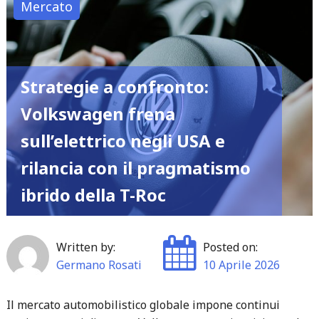
Mercato
della
Nuova
Serie
1
Strategie a confronto:
e
Volkswagen frena
i
sull’elettrico negli USA e
Segreti
Elettrici
rilancia con il pragmatismo
dell’Attesissima
ibrido della T-Roc
iX5"
Written by:
Posted on:
Germano Rosati
10 Aprile 2026
Il mercato automobilistico globale impone continui