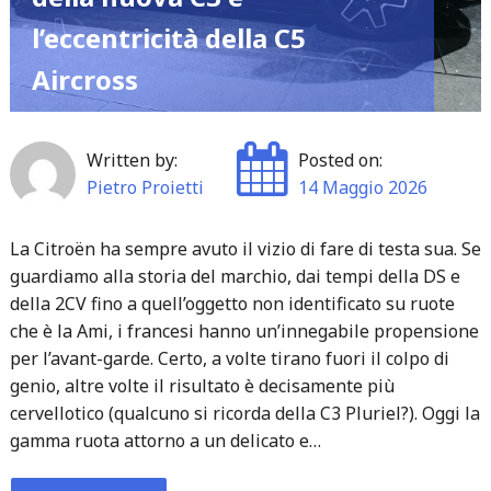
dilemmi
l’eccentricità della C5
di
Aircross
metà
settimana"
Written by:
Posted on:
Pietro Proietti
14 Maggio 2026
La Citroën ha sempre avuto il vizio di fare di testa sua. Se
guardiamo alla storia del marchio, dai tempi della DS e
della 2CV fino a quell’oggetto non identificato su ruote
che è la Ami, i francesi hanno un’innegabile propensione
per l’avant-garde. Certo, a volte tirano fuori il colpo di
genio, altre volte il risultato è decisamente più
cervellotico (qualcuno si ricorda della C3 Pluriel?). Oggi la
gamma ruota attorno a un delicato e…