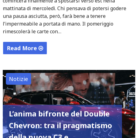
comincerà finalmente a spostarsi verso est nella
mattinata di mercoledì. Chi pensava di potersi godere
una pausa asciutta, però, farà bene a tenere
l’impermeabile a portata di mano. Il pomeriggio
rimescolerà le carte con…
Read More
"Quando
il
meteo
Notizie
scende
in
campo:
temporali
L’anima bifronte del Double
sparsi
Chevron: tra il pragmatismo
e
della nuova C3 e
i