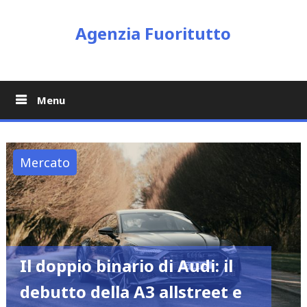
Skip
to
Agenzia Fuoritutto
content
Menu
Mercato
Il doppio binario di Audi: il
debutto della A3 allstreet e