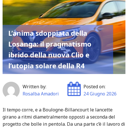
su
strada
della
Atto
L’anima sdoppiata della
3
Losanga: il pragmatismo
e
il
ibrido della nuova Clio e
pragmatismo
l’utopia solare della R4
hi-
tech
delle
Written by:
Posted on:
flotte"
Rosalba Amadori
24 Giugno 2026
Il tempo corre, e a Boulogne-Billancourt le lancette
girano a ritmi diametralmente opposti a seconda del
progetto che bolle in pentola. Da una parte c’è il lavoro di