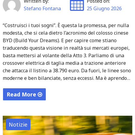
Written by:
Posted on:
Neckarsulm"
Stefano Fontana
25 Giugno 2026
“Costruisci i tuoi sogni”. È questa la promessa, per nulla
modesta, che si cela dietro l’acronimo del colosso cinese
BYD (Build Your Dreams). E per capire come stiano
traducendo questa visione in realtà sui mercati europei,
basta mettersi al volante della Atto 3. Parliamo di una
crossover elettrica di taglia media a trazione anteriore
che attacca il listino a 38.790 euro. Da fuori, le linee sono
moderne e ben bilanciate, senza eccessi. Ma è aprendo…
Read More
"L’impero
BYD:
Tra
Notizie
l’estrosità