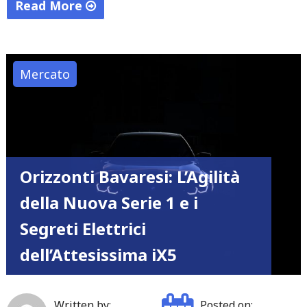
Read More
"L’anima
bifronte
del
Mercato
Double
Chevron:
tra
il
pragmatismo
Orizzonti Bavaresi: L’Agilità
della
della Nuova Serie 1 e i
nuova
C3
Segreti Elettrici
e
dell’Attesissima iX5
l’eccentricità
della
C5
Written by:
Posted on: