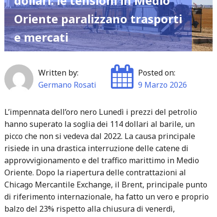
dollari: le tensioni in Medio
RS
Oriente paralizzano trasporti
5"
e mercati
Written by:
Posted on:
Germano Rosati
9 Marzo 2026
L’impennata dell’oro nero Lunedì i prezzi del petrolio
hanno superato la soglia dei 114 dollari al barile, un
picco che non si vedeva dal 2022. La causa principale
risiede in una drastica interruzione delle catene di
approvvigionamento e del traffico marittimo in Medio
Oriente. Dopo la riapertura delle contrattazioni al
Chicago Mercantile Exchange, il Brent, principale punto
di riferimento internazionale, ha fatto un vero e proprio
balzo del 23% rispetto alla chiusura di venerdì,