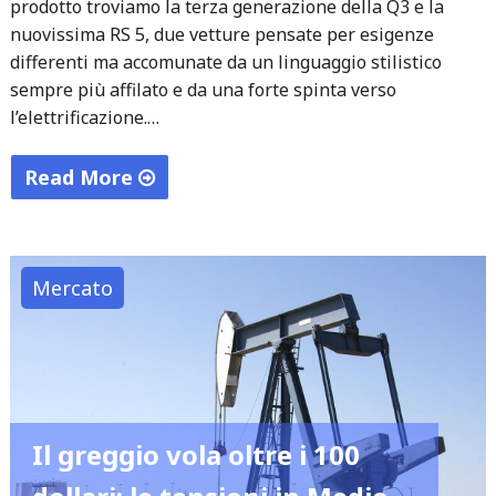
prodotto troviamo la terza generazione della Q3 e la
nuovissima RS 5, due vetture pensate per esigenze
differenti ma accomunate da un linguaggio stilistico
sempre più affilato e da una forte spinta verso
l’elettrificazione.…
Read More
"Il
futuro
di
Mercato
Audi:
dalla
nuova
Q3
all’ibrido
Il greggio vola oltre i 100
estremo
della