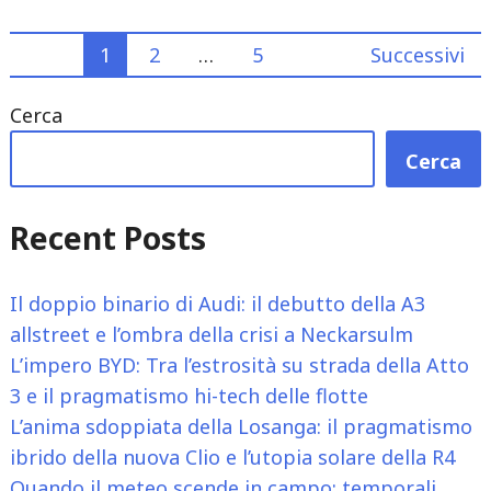
Renault
sui
Paginazione
1
2
…
5
Successivi
SUV:
la
degli
Cerca
concretezza
articoli
della
Cerca
Captur
e
Recent Posts
l’attesa
per
Il doppio binario di Audi: il debutto della A3
il
allstreet e l’ombra della crisi a Neckarsulm
“mini
L’impero BYD: Tra l’estrosità su strada della Atto
Duster”
3 e il pragmatismo hi-tech delle flotte
Bridger"
L’anima sdoppiata della Losanga: il pragmatismo
ibrido della nuova Clio e l’utopia solare della R4
Quando il meteo scende in campo: temporali