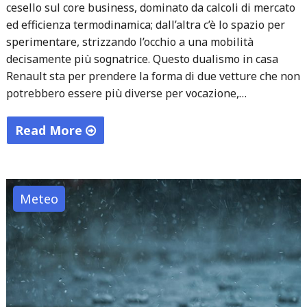
cesello sul core business, dominato da calcoli di mercato
ed efficienza termodinamica; dall’altra c’è lo spazio per
sperimentare, strizzando l’occhio a una mobilità
decisamente più sognatrice. Questo dualismo in casa
Renault sta per prendere la forma di due vetture che non
potrebbero essere più diverse per vocazione,…
Read More
"L’anima
sdoppiata
della
Meteo
Losanga:
il
pragmatismo
ibrido
della
nuova