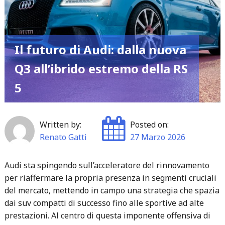
negli
USA
e
Il futuro di Audi: dalla nuova
rilancia
con
Q3 all’ibrido estremo della RS
il
5
pragmatismo
ibrido
della
Written by:
Posted on:
T-
Renato Gatti
27 Marzo 2026
Roc"
Audi sta spingendo sull’acceleratore del rinnovamento
per riaffermare la propria presenza in segmenti cruciali
del mercato, mettendo in campo una strategia che spazia
dai suv compatti di successo fino alle sportive ad alte
prestazioni. Al centro di questa imponente offensiva di