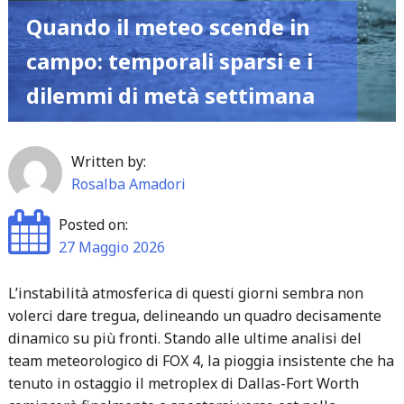
Quando il meteo scende in
Clio
e
campo: temporali sparsi e i
l’utopia
dilemmi di metà settimana
solare
della
R4"
Written by:
Rosalba Amadori
Posted on:
27 Maggio 2026
L’instabilità atmosferica di questi giorni sembra non
volerci dare tregua, delineando un quadro decisamente
dinamico su più fronti. Stando alle ultime analisi del
team meteorologico di FOX 4, la pioggia insistente che ha
tenuto in ostaggio il metroplex di Dallas-Fort Worth