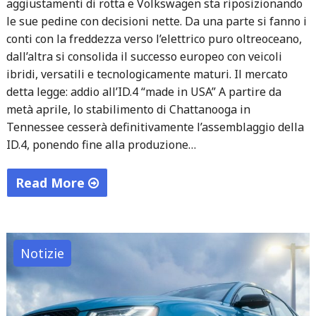
aggiustamenti di rotta e Volkswagen sta riposizionando
le sue pedine con decisioni nette. Da una parte si fanno i
conti con la freddezza verso l’elettrico puro oltreoceano,
dall’altra si consolida il successo europeo con veicoli
ibridi, versatili e tecnologicamente maturi. Il mercato
detta legge: addio all’ID.4 “made in USA” A partire da
metà aprile, lo stabilimento di Chattanooga in
Tennessee cesserà definitivamente l’assemblaggio della
ID.4, ponendo fine alla produzione…
Read More
"Strategie
a
confronto:
Notizie
Volkswagen
frena
sull’elettrico