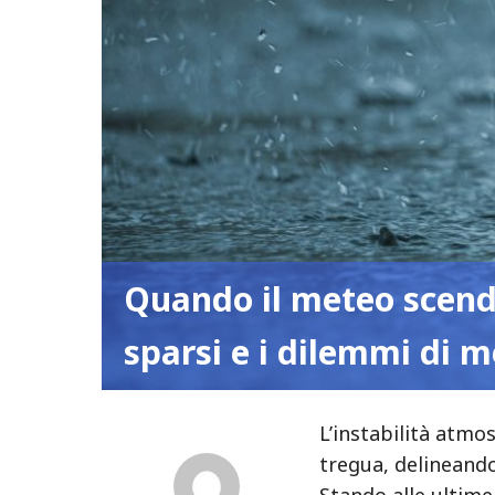
Quando il meteo scend
sparsi e i dilemmi di 
L’instabilità atmo
tregua, delineand
Stando alle ultime