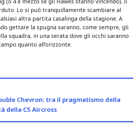
g (o 4 e mezzo se gli Hawks stanno vincendo), il
rduto. Lo si può tranquillamente scambiare al
lsiasi altra partita casalinga della stagione. A
ndo gettare la spugna saranno, come sempre, gli
della squadra, in una serata dove gli occhi saranno
campo quanto all’orizzonte.
us
ouble Chevron: tra il pragmatismo della
tà della C5 Aircross