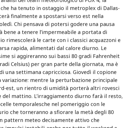
 che ha tenuto in ostaggio il metroplex di Dallas-
erà finalmente a spostarsi verso est nella
oledì. Chi pensava di potersi godere una pausa
rà bene a tenere l’impermeabile a portata di
o rimescolerà le carte con i classici acquazzoni e
sa rapida, alimentati dal calore diurno. Le
me si aggireranno sui bassi 80 gradi Fahrenheit
gradi Celsius) per gran parte della giornata, ma è
di una settimana capricciosa. Giovedì il copione
 variazione: mentre la perturbazione principale
rd-est, un rientro di umidità porterà altri rovesci
e del mattino. L’irraggiamento diurno farà il resto,
celle temporalesche nel pomeriggio con le
rio che torneranno a sfiorare la metà degli 80
n pattern meteo decisamente attivo che
re impulsi instabili anche per tutto il weekend e