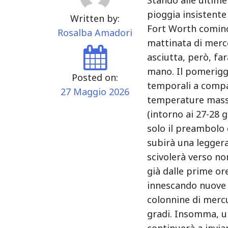
pioggia insistente
Written by:
Fort Worth cominc
Rosalba Amadori
mattinata di merc
asciutta, però, fa
mano. Il pomeriggi
Posted on:
temporali a compar
27 Maggio 2026
temperature massi
(intorno ai 27-28 
solo il preambolo 
subirà una leggera
scivolerà verso no
già dalle prime or
innescando nuove 
colonnine di mercu
gradi. Insomma, u
continuerà a invia