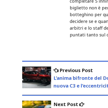
completare 5 innin
biglietto non è pe
botteghino per qua
decidere se e qua
arbitri e lo staff 
puntati tanto sul 
Navigazione
Previo
Previous Post
post:
articoli
L’anima bifronte del D
nuova C3 e l’eccentrici
Next
Next Post