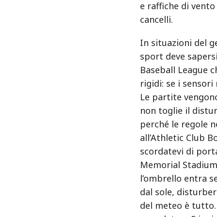
e raffiche di vent
cancelli.
In situazioni del g
sport deve sapersi 
Baseball League c
rigidi: se i sensori
Le partite vengono
non toglie il distur
perché le regole n
all’Athletic Club B
scordatevi di port
Memorial Stadium, 
l’ombrello entra s
dal sole, disturber
del meteo è tutto.