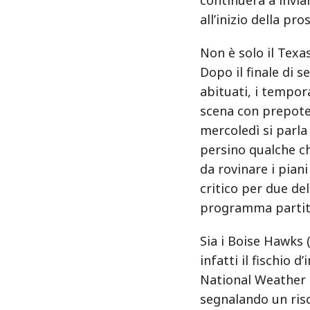
all’inizio della pr
Non è solo il Texa
Dopo il finale di 
abituati, i tempor
scena con prepoten
mercoledì si parla 
persino qualche ch
da rovinare i pian
critico per due de
programma partite
Sia i Boise Hawks (
infatti il fischio d
National Weather 
segnalando un risc