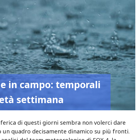
e in campo: temporali
metà settimana
sferica di questi giorni sembra non volerci dare
o un quadro decisamente dinamico su più fronti.
 analisi del team meteorologico di FOX 4, la