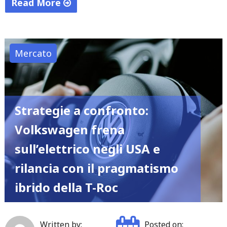
Read More
"Orizzonti
Bavaresi:
L’Agilità
Mercato
della
Nuova
Serie
1
Strategie a confronto:
e
Volkswagen frena
i
sull’elettrico negli USA e
Segreti
Elettrici
rilancia con il pragmatismo
dell’Attesissima
ibrido della T-Roc
iX5"
Written by:
Posted on: