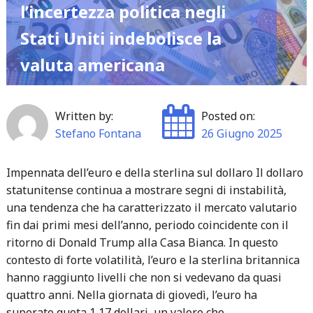
l’incertezza politica negli
Generazione"
Stati Uniti indebolisce la
valuta americana
Written by:
Posted on:
Stefano Fontana
26 Giugno 2025
Impennata dell’euro e della sterlina sul dollaro Il dollaro
statunitense continua a mostrare segni di instabilità,
una tendenza che ha caratterizzato il mercato valutario
fin dai primi mesi dell’anno, periodo coincidente con il
ritorno di Donald Trump alla Casa Bianca. In questo
contesto di forte volatilità, l’euro e la sterlina britannica
hanno raggiunto livelli che non si vedevano da quasi
quattro anni. Nella giornata di giovedì, l’euro ha
superato quota 1,17 dollari, un valore che…