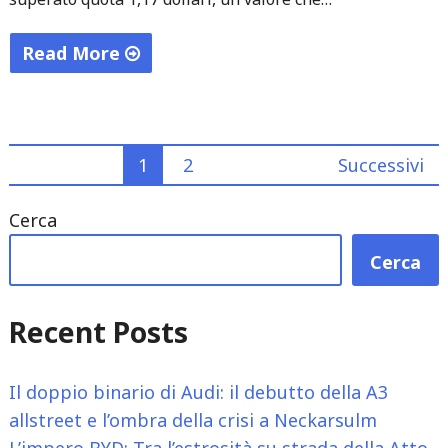
Read More
"Euro
e
sterlina
Paginazione
1
2
Successivi
ai
massimi
degli
Cerca
da
articoli
quattro
Cerca
anni
sul
Recent Posts
dollaro:
l’incertezza
Il doppio binario di Audi: il debutto della A3
politica
allstreet e l’ombra della crisi a Neckarsulm
negli