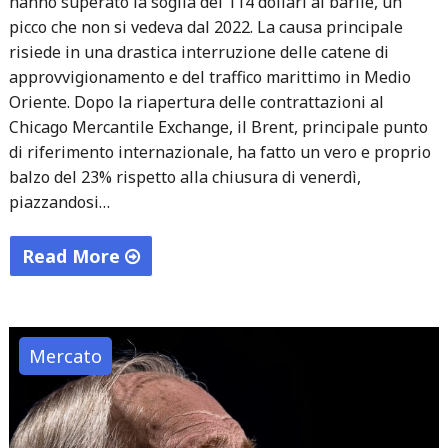
hanno superato la soglia dei 114 dollari al barile, un
picco che non si vedeva dal 2022. La causa principale
risiede in una drastica interruzione delle catene di
approvvigionamento e del traffico marittimo in Medio
Oriente. Dopo la riapertura delle contrattazioni al
Chicago Mercantile Exchange, il Brent, principale punto
di riferimento internazionale, ha fatto un vero e proprio
balzo del 23% rispetto alla chiusura di venerdì,
piazzandosi…
Read More
"Il
greggio
vola
Mercato
oltre
i
100