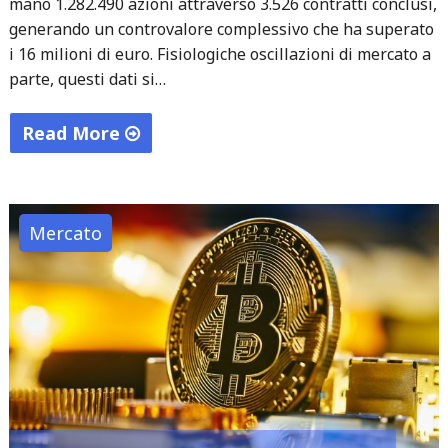
mano 1.282.490 azioni attraverso 3.526 contratti conclusi,
generando un controvalore complessivo che ha superato
i 16 milioni di euro. Fisiologiche oscillazioni di mercato a
parte, questi dati si…
Read More
"Tra
andamento
di
Mercato
mercato
e
prevenzione:
la
strategia
globale
di
Amplifon"