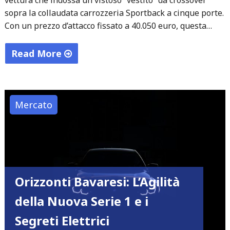
sopra la collaudata carrozzeria Sportback a cinque porte.
Con un prezzo d’attacco fissato a 40.050 euro, questa…
Read More
"Il
doppio
binario
Mercato
di
Audi:
il
debutto
della
Orizzonti Bavaresi: L’Agilità
A3
della Nuova Serie 1 e i
allstreet
e
Segreti Elettrici
l’ombra