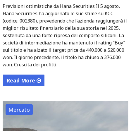
pagamenti"
Previsioni ottimistiche da Hana Securities Il 5 agosto,
Hana Securities ha aggiornato le sue stime su KCC
(codice: 002380), prevedendo che l’azienda raggiungerà il
miglior risultato finanziario della sua storia nel 2025,
sostenuta da una forte ripresa del comparto siliconi. La
società di intermediazione ha mantenuto il rating “Buy”
sul titolo e ha alzato il target price da 440.000 a 520.000
won. Il giorno precedente, il titolo ha chiuso a 376.000
won. Crescita dei profitti…
Read More
"KCC
punta
al
Mercato
record
storico