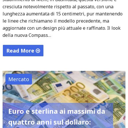
cresciuta notevolmente rispetto al passato, con una
lunghezza aumentata di 15 centimetri, pur mantenendo
le linee che richiamano il modello precedente, ma
aggiornate con un design più attuale e raffinato. Il look
della nuova Compass…
Read More
"Nuova
Jeep
Compass:
Mercato
Versatilità
e
Tecnologia
per
Euro e sterlina ai massimi da
la
quattro anni sul dollaro:
Terza