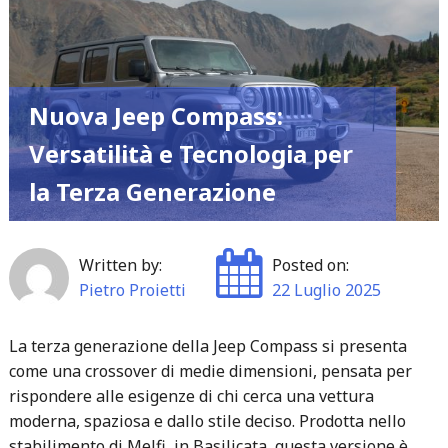
di
utili
nel
2025
Nuova Jeep Compass:
grazie
alla
Versatilità e Tecnologia per
ripresa
la Terza Generazione
del
settore
siliconi"
Written by:
Posted on:
Pietro Proietti
22 Luglio 2025
La terza generazione della Jeep Compass si presenta
come una crossover di medie dimensioni, pensata per
rispondere alle esigenze di chi cerca una vettura
moderna, spaziosa e dallo stile deciso. Prodotta nello
stabilimento di Melfi, in Basilicata, questa versione è