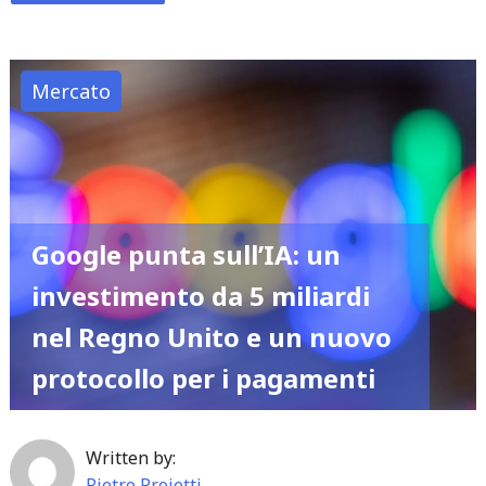
"Bitcoin,
nuovo
record
Mercato
storico
oltre
i
125.000
dollari"
Google punta sull’IA: un
investimento da 5 miliardi
nel Regno Unito e un nuovo
protocollo per i pagamenti
Written by:
Pietro Proietti