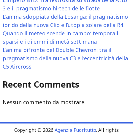
L’impero BYD: Tra l’estrosità su strada della Atto
Stati
3 e il pragmatismo hi-tech delle flotte
Uniti
L’anima sdoppiata della Losanga: il pragmatismo
indebolisce
ibrido della nuova Clio e l’utopia solare della R4
la
Quando il meteo scende in campo: temporali
valuta
sparsi e i dilemmi di metà settimana
americana"
L’anima bifronte del Double Chevron: tra il
pragmatismo della nuova C3 e l’eccentricità della
C5 Aircross
Recent Comments
Nessun commento da mostrare.
Copyright © 2026
Agenzia Fuoritutto
. All rights