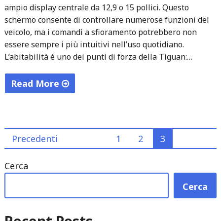
ampio display centrale da 12,9 o 15 pollici. Questo
schermo consente di controllare numerose funzioni del
veicolo, ma i comandi a sfioramento potrebbero non
essere sempre i più intuitivi nell’uso quotidiano.
L’abitabilità è uno dei punti di forza della Tiguan:…
Read More
"Volkswagen
Tiguan:
un
Paginazione
Precedenti
1
2
3
SUV
versatile
degli
Cerca
e
articoli
tecnologico"
Cerca
Recent Posts